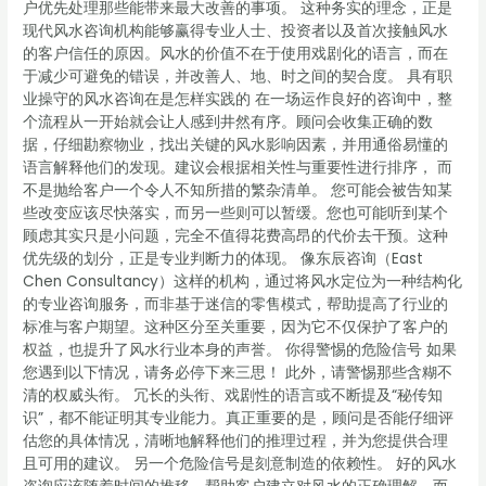
户优先处理那些能带来最大改善的事项。 这种务实的理念，正是
现代风水咨询机构能够赢得专业人士、投资者以及首次接触风水
的客户信任的原因。风水的价值不在于使用戏剧化的语言，而在
于减少可避免的错误，并改善人、地、时之间的契合度。 具有职
业操守的风水咨询在是怎样实践的 在一场运作良好的咨询中，整
个流程从一开始就会让人感到井然有序。顾问会收集正确的数
据，仔细勘察物业，找出关键的风水影响因素，并用通俗易懂的
语言解释他们的发现。建议会根据相关性与重要性进行排序， 而
不是抛给客户一个令人不知所措的繁杂清单。 您可能会被告知某
些改变应该尽快落实，而另一些则可以暂缓。您也可能听到某个
顾虑其实只是小问题，完全不值得花费高昂的代价去干预。这种
优先级的划分，正是专业判断力的体现。 像东辰咨询（East
Chen Consultancy）这样的机构，通过将风水定位为一种结构化
的专业咨询服务，而非基于迷信的零售模式，帮助提高了行业的
标准与客户期望。这种区分至关重要，因为它不仅保护了客户的
权益，也提升了风水行业本身的声誉。 你得警惕的危险信号 如果
您遇到以下情况，请务必停下来三思！ 此外，请警惕那些含糊不
清的权威头衔。 冗长的头衔、戏剧性的语言或不断提及“秘传知
识”，都不能证明其专业能力。真正重要的是，顾问是否能仔细评
估您的具体情况，清晰地解释他们的推理过程，并为您提供合理
且可用的建议。 另一个危险信号是刻意制造的依赖性。 好的风水