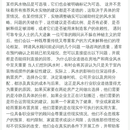
某些风水物品是可选项，它们也会被明确标记为可选。 这并不意
味着所有推荐风水实物的建议都是不道德的，这取决于具体的背
景情况。在某些情况下，实物调整确实可以辅助特定的风水策
略。问题的关键在于，这些建议是否成比例、是否有必要、是否
解释得足够清晰，或者它们是否被用来制造客户的依赖性。 遇到
可靠专业人士的几大迹象 一位可靠的顾问从不躲在神秘主义的背
后。他们会以一种既尊重传统又尊重客户的方式来解释他们的理
论框架。 聘请风水顾问前必问的几个问题 一场咨询的质量，通常
在预约确认之前就已初见端倪。您可以直接提出以下问题，并观
察是否能得到直接的回答。 为什么职业道德在房地产和商业风水
中至关重要 当人们想到风水时，有时会将其误认为只是关于室内
装饰或摆件的象征性建议。实际上，风水的影响往往深远得多。
购置房产、选择办公室、决定装修时机、公司开业以及房间分
配，都涉及真实的成本与后果。 这正是风水行业职业道德显得尤
为重要的原因。如果买家要在两处房产之间做出选择，他们需要
的是冷静且具体的分析。如果企业主正在计划搬迁，他们需要的
是符合运营现实的建议。如果一个家庭为了健康、学业或家庭和
睦而重新布置房屋，他们需要的是在现实中可执行的实用方案。
一位具备职业操守的顾问会尊重这些现实情况。他们不会忽视客
户的预算、租约限制、家庭需求或设计局限，去强推那些理想化
却不切实际的改变。他们会在真实的条件下开展工作，并帮助客