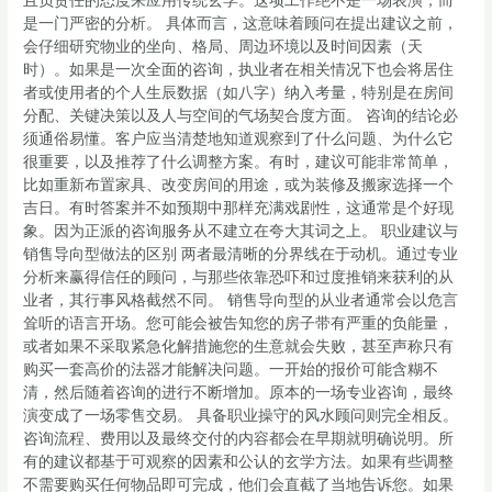
且负责任的态度来应用传统玄学。这项工作绝不是一场表演，而
是一门严密的分析。 具体而言，这意味着顾问在提出建议之前，
会仔细研究物业的坐向、格局、周边环境以及时间因素（天
时）。如果是一次全面的咨询，执业者在相关情况下也会将居住
者或使用者的个人生辰数据（如八字）纳入考量，特别是在房间
分配、关键决策以及人与空间的气场契合度方面。 咨询的结论必
须通俗易懂。客户应当清楚地知道观察到了什么问题、为什么它
很重要，以及推荐了什么调整方案。有时，建议可能非常简单，
比如重新布置家具、改变房间的用途，或为装修及搬家选择一个
吉日。有时答案并不如预期中那样充满戏剧性，这通常是个好现
象。因为正派的咨询服务从不建立在夸大其词之上。 职业建议与
销售导向型做法的区别 两者最清晰的分界线在于动机。通过专业
分析来赢得信任的顾问，与那些依靠恐吓和过度推销来获利的从
业者，其行事风格截然不同。 销售导向型的从业者通常会以危言
耸听的语言开场。您可能会被告知您的房子带有严重的负能量，
或者如果不采取紧急化解措施您的生意就会失败，甚至声称只有
购买一套高价的法器才能解决问题。一开始的报价可能含糊不
清，然后随着咨询的进行不断增加。原本的一场专业咨询，最终
演变成了一场零售交易。 具备职业操守的风水顾问则完全相反。
咨询流程、费用以及最终交付的内容都会在早期就明确说明。所
有的建议都基于可观察的因素和公认的玄学方法。如果有些调整
不需要购买任何物品即可完成，他们会直截了当地告诉您。如果