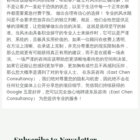
咨询应该随着时间的推移，帮助客户建立对风水的正确理解，而
不是让客户一直处于恐惧的状态，以至于生活中每一个正常的事
件都需要紧急付费干预。 做出合理有信心的选择！ 专业的风水顾
问是不会要求您放弃自己的独立判断。相反，他们会给您提供足
够的清晰度，让您能够做出自信的决策。 这就是值得坚守的标
准。当风水由具备职业操守的专业人士来操作时，它可以是严谨
的、系统的，且极具实用价值的。如果一位顾问在收费上透明、
在方法上清晰、在承诺上克制，并充分尊重您的现实限制条件，
那么您就更有可能获得真正有用的建议，而不是在观看一场表
演。 一场严谨的咨询应该帮助您更清晰地看待您的空间和决策。
如果它还能让您感到更加平静、更加胸有成竹且不再感到压抑，
那么您大概率是遇到了对的专业人士。 在东辰咨询（East Chen
Consultancy），我们绝对尊重您的隐私与机密，因此绝不会在
任何社交媒体上公开分享您的项目细节。凭借我们持续获得的
Google 五星好评，您可以完全放心地聘请东辰咨询（East Chen
Consultancy） 为您提供专业的服务！
Subscribe to Newsletter