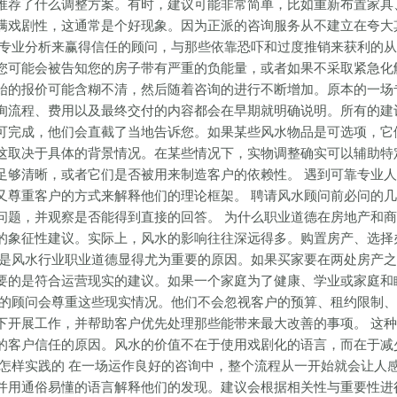
推荐了什么调整方案。有时，建议可能非常简单，比如重新布置家具
满戏剧性，这通常是个好现象。因为正派的咨询服务从不建立在夸大
过专业分析来赢得信任的顾问，与那些依靠恐吓和过度推销来获利的从
您可能会被告知您的房子带有严重的负能量，或者如果不采取紧急化
始的报价可能含糊不清，然后随着咨询的进行不断增加。原本的一场
询流程、费用以及最终交付的内容都会在早期就明确说明。所有的建
可完成，他们会直截了当地告诉您。如果某些风水物品是可选项，它
这取决于具体的背景情况。在某些情况下，实物调整确实可以辅助特
足够清晰，或者它们是否被用来制造客户的依赖性。 遇到可靠专业人
又尊重客户的方式来解释他们的理论框架。 聘请风水顾问前必问的几
问题，并观察是否能得到直接的回答。 为什么职业道德在房地产和商
的象征性建议。实际上，风水的影响往往深远得多。购置房产、选择
正是风水行业职业道德显得尤为重要的原因。如果买家要在两处房产
要的是符合运营现实的建议。如果一个家庭为了健康、学业或家庭和
守的顾问会尊重这些现实情况。他们不会忽视客户的预算、租约限制
下开展工作，并帮助客户优先处理那些能带来最大改善的事项。 这
的客户信任的原因。风水的价值不在于使用戏剧化的语言，而在于减
是怎样实践的 在一场运作良好的咨询中，整个流程从一开始就会让人
并用通俗易懂的语言解释他们的发现。建议会根据相关性与重要性进