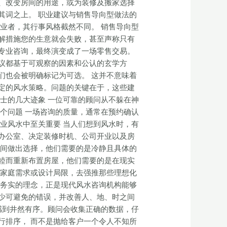
、改变房间的用途，或为装修及搬家选择
其词之上。 职业建议与销售导向型做法的
业者，其行事风格截然不同。 销售导向型
解措施您的生意就会失败，甚至声称只有
专业咨询，最终演变成了一场零售交易。
议都基于可观察的因素和公认的玄学方
们也会被明确标记为可选。 这并不意味着
定的风水策略。问题的关键在于，这些建
士的几大迹象 一位可靠的顾问从不躲在神
个问题 一场咨询的质量，通常在预约确认
业风水中至关重要 当人们想到风水时，有
办公室、决定装修时机、公司开业以及房
之间做出选择，他们需要的是冷静且具体的
睦而重新布置房屋，他们需要的是在现实
、家庭需求或设计局限，去强推那些理想化
种务实的理念，正是现代风水咨询机构能够
少可避免的错误，并改善人、地、时之间
感到井然有序。顾问会收集正确的数据，仔
行排序， 而不是抛给客户一个令人不知所