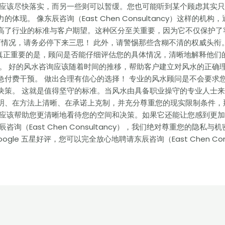
变应该尽快落实，而另一些则可以暂缓。您也可能听到某个顾虑其实
现。 像东辰咨询（East Chen Consultancy）这样的
高了行业的标准与客户期望。这种区分至关重要，因为它不仅保护了
下情况，请务必停下来三思！ 此外，请警惕那些含糊不清的权威头衔
。真正重要的是，顾问是否能仔细评估您的具体情况，清晰地解释他们
性。 好的风水咨询应该随着时间的推移，帮助客户建立对风水的正确
急付费干预。 做出合理有信心的选择！ 专业的风水顾问是不会要求
决策。 这就是值得坚守的标准。当风水由具备职业操守的专业人士
明、在方法上清晰、在承诺上克制，并充分尊重您的现实限制条件，
询应该帮助您更清晰地看待您的空间和决策。如果它还能让您感到更
询（East Chen Consultancy），我们绝对尊重您的隐
le 五星好评，您可以完全放心地聘请东辰咨询（East Chen Con