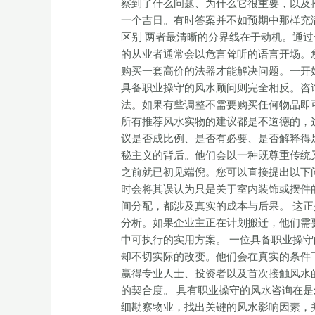
察到了什么问题、为什么它很重要，以及
一个吉日。有时答案并不如预期中那样充
区别 两者最清晰的分界线在于动机。通
的从业者通常会以危言耸听的语言开场。
购买一套高价的法器才能解决问题。一开
具备职业操守的风水顾问则完全相反。咨
法。如果有些调整不需要购买任何物品即
所有推荐风水实物的建议都是不道德的，
议是否成比例、是否有必要、是否解释得
秘主义的背后。他们会以一种既尊重传统
之前就已初见端倪。您可以直接提出以下
时会将其误认为只是关于室内装饰或摆件
间分配，都涉及真实的成本与后果。 这
分析。如果企业主正在计划搬迁，他们需
中可执行的实用方案。 一位具备职业操
却不切实际的改变。他们会在真实的条件
赢得专业人士、投资者以及首次接触风水
的契合度。 具有职业操守的风水咨询在
细勘察物业，找出关键的风水影响因素，